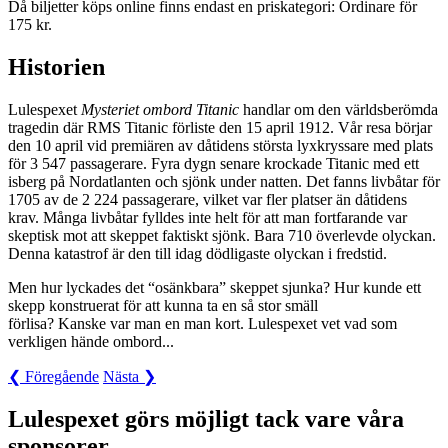
Då biljetter köps online finns endast en priskategori: Ordinare för
175 kr.
Historien
Lulespexet
Mysteriet ombord Titanic
handlar om den världsberömda
tragedin där RMS Titanic förliste den 15 april 1912. Vår resa börjar
den 10 april vid premiären av dåtidens största lyxkryssare med plats
för 3 547 passagerare. Fyra dygn senare krockade Titanic med ett
isberg på Nordatlanten och sjönk under natten. Det fanns livbåtar för
1705 av de 2 224 passagerare, vilket var fler platser än dåtidens
krav. Många livbåtar fylldes inte helt för att man fortfarande var
skeptisk mot att skeppet faktiskt sjönk. Bara 710 överlevde olyckan.
Denna katastrof är den till idag dödligaste olyckan i fredstid.
Men hur lyckades det “osänkbara” skeppet sjunka? Hur kunde ett
skepp konstruerat för att kunna ta en så stor smäll
förlisa? Kanske var man en man kort. Lulespexet vet vad som
verkligen hände ombord...
❮ Föregående
Nästa ❯
Lulespexet görs möjligt tack vare våra
sponsorer