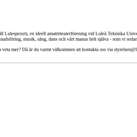
ill Lulespexet), en ideell amatörteaterförening vid Luleå Tekniska Univer
nadsföring, musik, sång, dans och vårt manus helt själva - som vi sedan ti
ara veta mer? Då är du varmt välkommen att kontakta oss via styrelsen@l