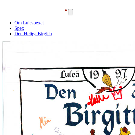
Om Lulespexet
Spex
Den Heliga Birgitta