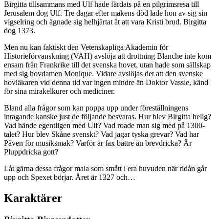
Birgitta tillsammans med Ulf hade färdats på en pilgrimsresa till
Jerusalem dog Ulf. Tre dagar efter makens död lade hon av sig sin
vigselring och ägnade sig helhjärtat åt att vara Kristi brud. Birgitta
dog 1373.
Men nu kan faktiskt den Vetenskapliga Akademin för
Historieförvanskning (VAH) avslöja att drottning Blanche inte kom
ensam från Frankrike till det svenska hovet, utan hade som sällskap
med sig hovdamen Monique. Vidare avslöjas det att den svenske
hovläkaren vid denna tid var ingen mindre än Doktor Vassle, känd
för sina mirakelkurer och mediciner.
Bland alla frågor som kan poppa upp under föreställningens
intagande kanske just de följande besvaras. Hur blev Birgitta helig?
Vad hände egentligen med Ulf? Vad roade man sig med på 1300-
talet? Hur blev Skåne svenskt? Vad jagar tyska grevar? Vad har
Påven för musiksmak? Varför är fax bättre än brevdricka? Är
Pluppdricka gott?
Låt gärna dessa frågor mala som smått i era huvuden när ridån går
upp och Spexet börjar. Året är 1327 och…
Karaktärer