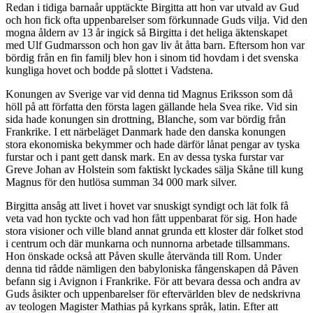
Redan i tidiga barnaår upptäckte Birgitta att hon var utvald av Gud
och hon fick ofta uppenbarelser som förkunnade Guds vilja. Vid den
mogna åldern av 13 år ingick så Birgitta i det heliga äktenskapet
med Ulf Gudmarsson och hon gav liv åt åtta barn. Eftersom hon var
bördig från en fin familj blev hon i sinom tid hovdam i det svenska
kungliga hovet och bodde på slottet i Vadstena.
Konungen av Sverige var vid denna tid Magnus Eriksson som då
höll på att författa den första lagen gällande hela Svea rike. Vid sin
sida hade konungen sin drottning, Blanche, som var bördig från
Frankrike. I ett närbeläget Danmark hade den danska konungen
stora ekonomiska bekymmer och hade därför lånat pengar av tyska
furstar och i pant gett dansk mark. En av dessa tyska furstar var
Greve Johan av Holstein som faktiskt lyckades sälja Skåne till kung
Magnus för den hutlösa summan 34 000 mark silver.
Birgitta ansåg att livet i hovet var snuskigt syndigt och lät folk få
veta vad hon tyckte och vad hon fått uppenbarat för sig. Hon hade
stora visioner och ville bland annat grunda ett kloster där folket stod
i centrum och där munkarna och nunnorna arbetade tillsammans.
Hon önskade också att Påven skulle återvända till Rom. Under
denna tid rådde nämligen den babyloniska fångenskapen då Påven
befann sig i Avignon i Frankrike. För att bevara dessa och andra av
Guds åsikter och uppenbarelser för eftervärlden blev de nedskrivna
av teologen Magister Mathias på kyrkans språk, latin. Efter att