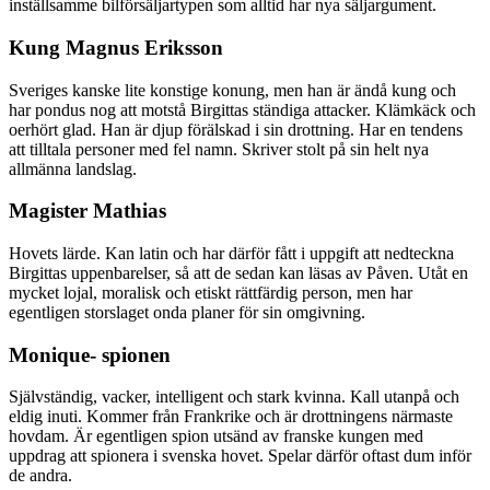
inställsamme bilförsäljartypen som alltid har nya säljargument.
Kung Magnus Eriksson
Sveriges kanske lite konstige konung, men han är ändå kung och
har pondus nog att motstå Birgittas ständiga attacker. Klämkäck och
oerhört glad. Han är djup förälskad i sin drottning. Har en tendens
att tilltala personer med fel namn. Skriver stolt på sin helt nya
allmänna landslag.
Magister Mathias
Hovets lärde. Kan latin och har därför fått i uppgift att nedteckna
Birgittas uppenbarelser, så att de sedan kan läsas av Påven. Utåt en
mycket lojal, moralisk och etiskt rättfärdig person, men har
egentligen storslaget onda planer för sin omgivning.
Monique- spionen
Självständig, vacker, intelligent och stark kvinna. Kall utanpå och
eldig inuti. Kommer från Frankrike och är drottningens närmaste
hovdam. Är egentligen spion utsänd av franske kungen med
uppdrag att spionera i svenska hovet. Spelar därför oftast dum inför
de andra.