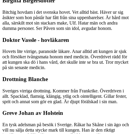
Birgitta Birgersdotter
Bitchig hovdam i det svenska hovet. Vet alltid bäst. Häver ur sig
åsikter som hon påstår har fått från sina uppenbarelser. Är hård mot
alla, särskilt mot sin stackars make, Ulf. Hatar män och andra
dumma personer. Ser Påven som sin idol, avgudar honom.
Doktor Vassle - hovläkaren
Hovets lite virrige, paranoide läkare. Anar alltid att kungen är sjuk
och försöker tvångsmata honom med medicin. Överdrivet rädd för
att kungen ska dö i hans vård, det skulle inte se bra ut. Tror mycket
på sin senaste medicin.
Drottning Blanche
Sveriges virriga drottning. Kommer från Frankrike. Överdriven i
allt. Spacklad, flamsig, klängig, ytlig och ointelligent. Gillar fester,
sprit och annat som gör en glad. Är djupt förälskad i sin man.
Greve Johan av Holstein
En tysk adelsman på besök i Sverige. Råkar ha Skåne i sin ägo och
vill nu sälja detta stycke mark till kungen. Han är den riktigt